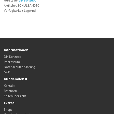
Hersteller
DH Konzept
Artikelnr. SCHULBAN016
Verfügbarkeit Lagernd
Informationen
DH Konzept
Impressum
Datenschutzerklärung
AGB
Kundendienst
Kontakt
Retouren
Seitenübersicht
Extras
Shops