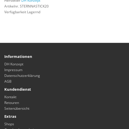
Hersteller
DH Konzept
Artikelnr. STERNNASTICK20
Verfügbarkeit Lagernd
Informationen
DH Konzept
Impressum
Datenschutzerklärung
AGB
Kundendienst
Kontakt
Retouren
Seitenübersicht
Extras
Shops