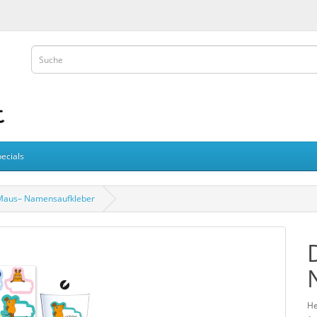
ecials
Maus– Namensaufkleber
He