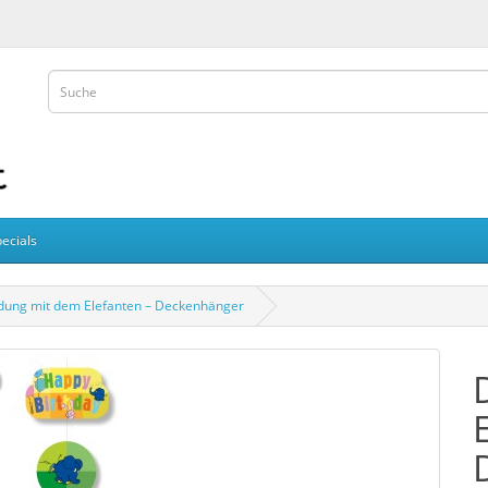
ecials
dung mit dem Elefanten – Deckenhänger