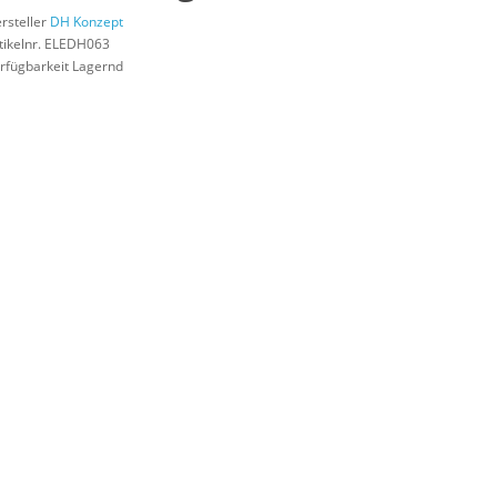
rsteller
DH Konzept
tikelnr. ELEDH063
rfügbarkeit Lagernd