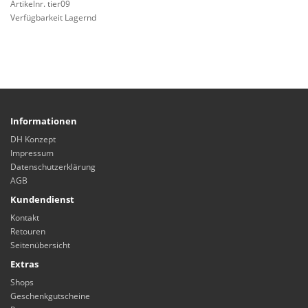
Artikelnr. tier09
Verfügbarkeit Lagernd
Informationen
DH Konzept
Impressum
Datenschutzerklärung
AGB
Kundendienst
Kontakt
Retouren
Seitenübersicht
Extras
Shops
Geschenkgutscheine