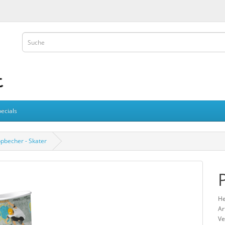
ecials
pbecher - Skater
He
Ar
Ve