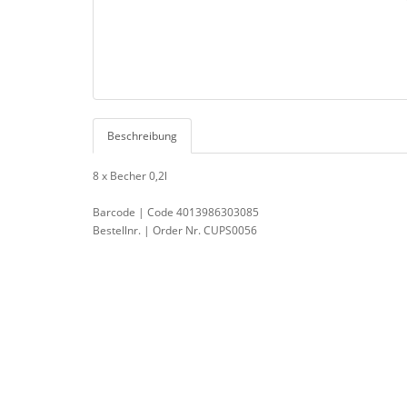
Beschreibung
8 x Becher 0,2l
Barcode | Code 4013986303085
Bestellnr. | Order Nr. CUPS0056