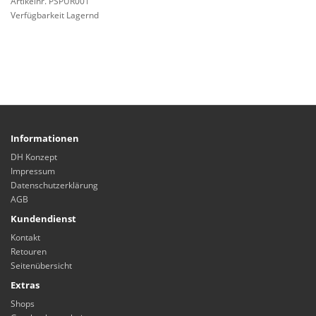
Artikelnr. PSPUR001
Verfügbarkeit Lagernd
Informationen
DH Konzept
Impressum
Datenschutzerklärung
AGB
Kundendienst
Kontakt
Retouren
Seitenübersicht
Extras
Shops