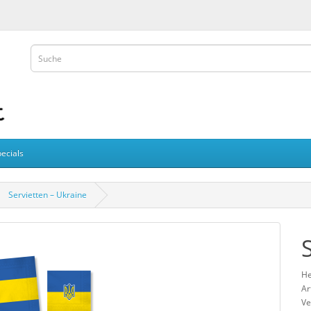
ecials
Servietten – Ukraine
He
Ar
Ve