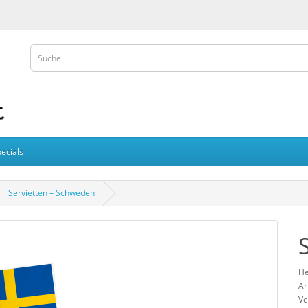
ecials
Servietten – Schweden
He
Ar
Ve