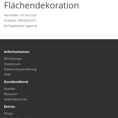
Flächendekoration
Hersteller
DH Konzept
Artikelnr. MEXXXL033
Verfügbarkeit Lagernd
Informationen
DH Konzept
Impressum
Datenschutzerklärung
AGB
Kundendienst
Kontakt
Retouren
Seitenübersicht
Extras
Shops