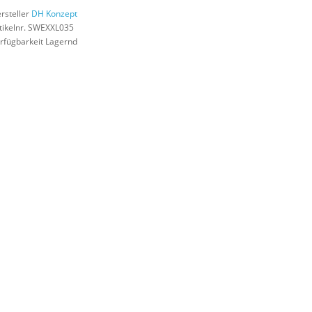
rsteller
DH Konzept
tikelnr. SWEXXL035
rfügbarkeit Lagernd