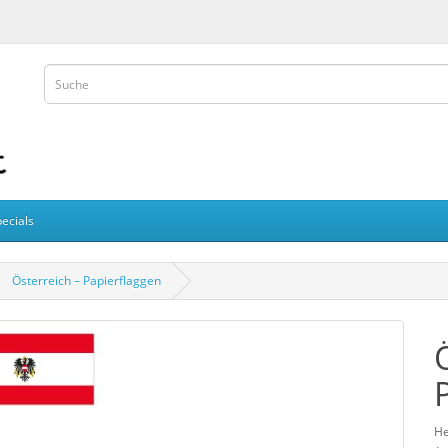
ecials
Österreich – Papierflaggen
He