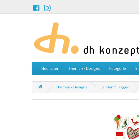
Neuheiten
Themen / Designs
Kategorie
Sp
Themen / Designs
Länder / Flaggen