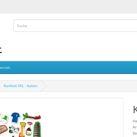
ecials
Konfetti XXL - Italien
He
Ar
Ve