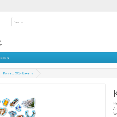
ecials
Konfetti XXL- Bayern
He
Ar
Ve