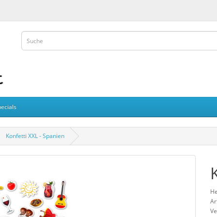
ecials
Konfetti XXL - Spanien
He
Ar
Ve