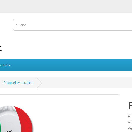
ecials
Pappteller - Italien
P
He
Ar
Ve