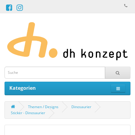
Kategorien
Themen / Designs
Dinosaurier
Sticker - Dinosaurier