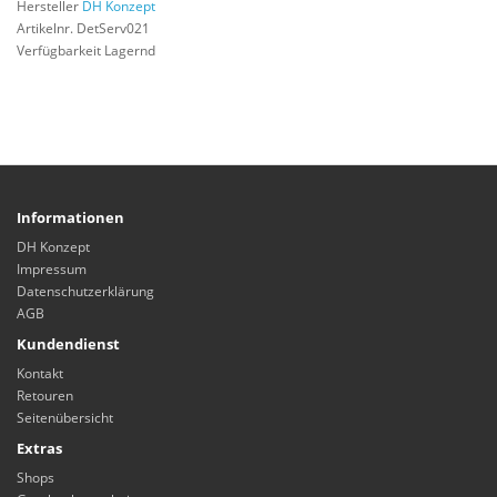
Hersteller
DH Konzept
Artikelnr. DetServ021
Verfügbarkeit Lagernd
Informationen
DH Konzept
Impressum
Datenschutzerklärung
AGB
Kundendienst
Kontakt
Retouren
Seitenübersicht
Extras
Shops