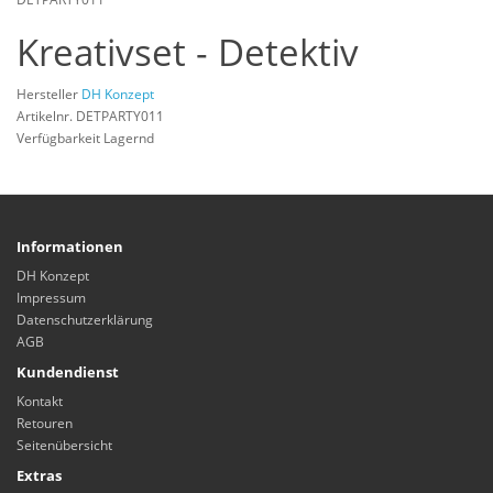
Kreativset - Detektiv
Hersteller
DH Konzept
Artikelnr. DETPARTY011
Verfügbarkeit Lagernd
Informationen
DH Konzept
Impressum
Datenschutzerklärung
AGB
Kundendienst
Kontakt
Retouren
Seitenübersicht
Extras