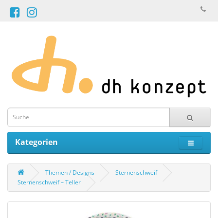
Kategorien
Themen / Designs
Sternenschweif
Sternenschweif – Teller