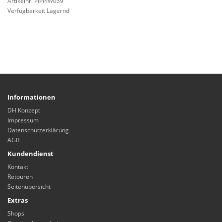
Artikelnr. PIPPIW039
Verfügbarkeit Lagernd
Informationen
DH Konzept
Impressum
Datenschutzerklärung
AGB
Kundendienst
Kontakt
Retouren
Seitenübersicht
Extras
Shops