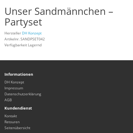
Unser Sandmännchen –
Partyset
Hersteller
DH Konzept
Artikelnr. SANDPSET042
Verfügbarkeit Lagernd
Informationen
DH Konzept
Impressum
Datenschutzerklärung
AGB
Kundendienst
Kontakt
Retouren
Seitenübersicht