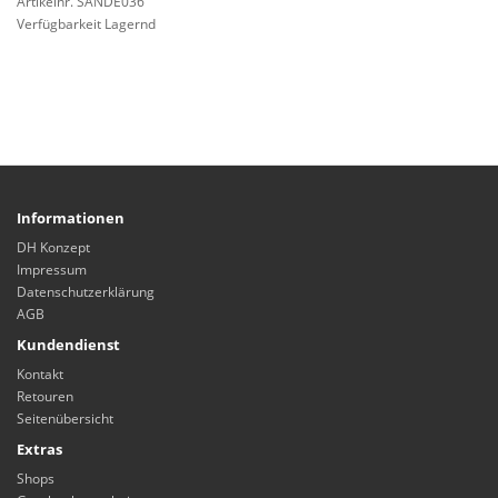
Artikelnr. SANDE036
Verfügbarkeit Lagernd
Informationen
DH Konzept
Impressum
Datenschutzerklärung
AGB
Kundendienst
Kontakt
Retouren
Seitenübersicht
Extras
Shops