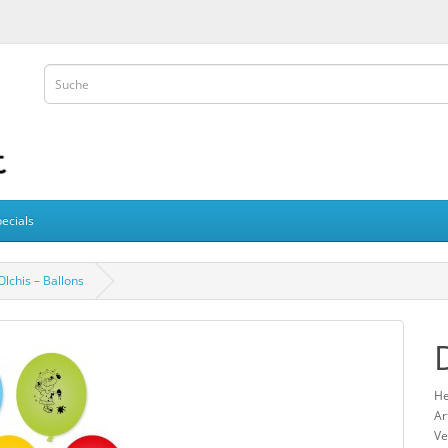
ecials
Olchis – Ballons
He
Ar
Ve