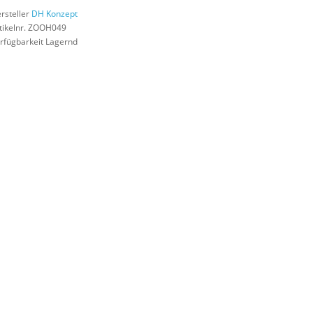
rsteller
DH Konzept
tikelnr. ZOOH049
rfügbarkeit Lagernd