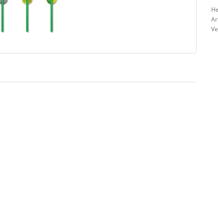
He
Ar
Ve