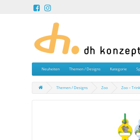
Neuheiten
Themen / Designs
Kategorie
Sp
Themen / Designs
Zoo
Zoo – Trin