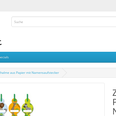
ecials
khalme aus Papier mit Namensaufstecker