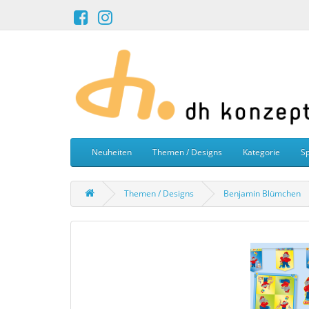
Neuheiten
Themen / Designs
Kategorie
Sp
Themen / Designs
Benjamin Blümchen