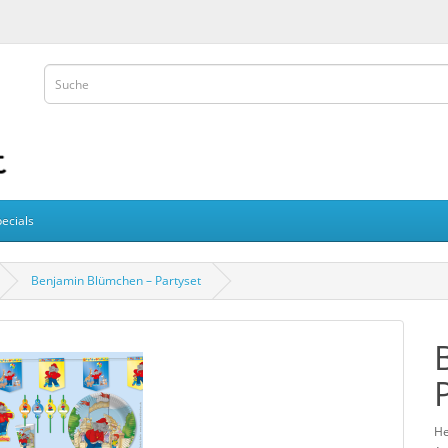
ecials
Benjamin Blümchen – Partyset
He