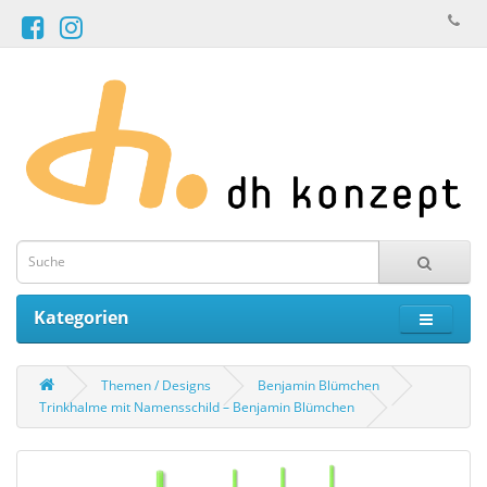
Kategorien
Themen / Designs
Benjamin Blümchen
Trinkhalme mit Namensschild – Benjamin Blümchen