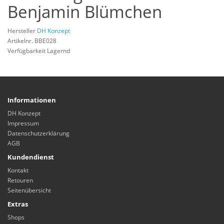
Benjamin Blümchen
Hersteller
DH Konzept
Artikelnr. BBE028
Verfügbarkeit Lagernd
Informationen
DH Konzept
Impressum
Datenschutzerklärung
AGB
Kundendienst
Kontakt
Retouren
Seitenübersicht
Extras
Shops