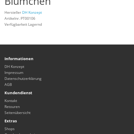
Blümchen
Hersteller
DH Konzept
Artikelnr. PT00106
Verfügbarkeit Lagernd
Informationen
DH Konzept
Impressum
Datenschutzerklärung
AGB
Kundendienst
Kontakt
Retouren
Seitenübersicht
Extras
Shops