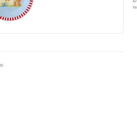
Ar
Ve
00