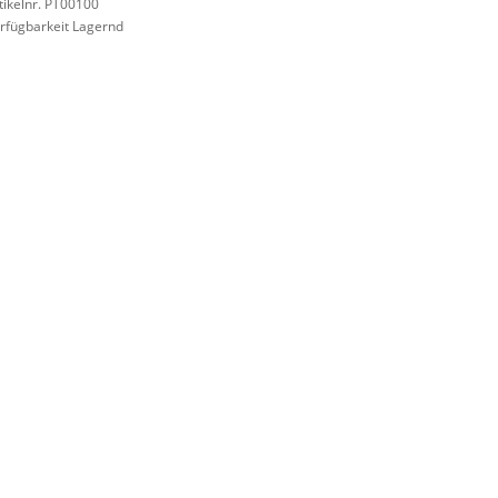
tikelnr. PT00100
rfügbarkeit Lagernd