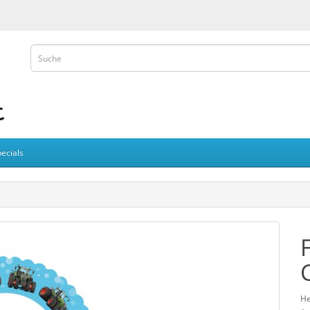
ecials
He