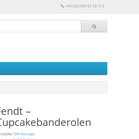
+49 (0)2309-95 18 713
Fendt –
Cupcakebanderolen
rsteller
DH Konzept