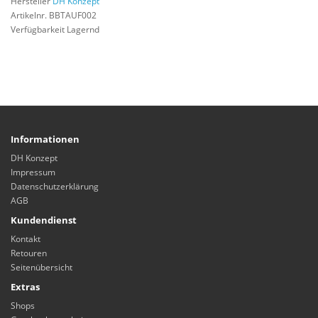
Hersteller
DH Konzept
Artikelnr. BBTAUF002
Verfügbarkeit Lagernd
Informationen
DH Konzept
Impressum
Datenschutzerklärung
AGB
Kundendienst
Kontakt
Retouren
Seitenübersicht
Extras
Shops