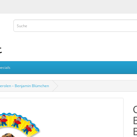
ecials
erolen – Benjamin Blümchen