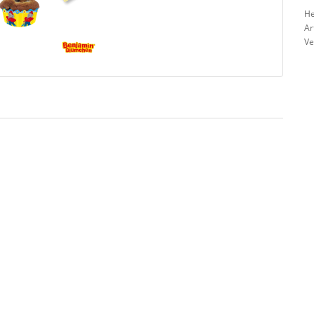
He
Ar
Ve