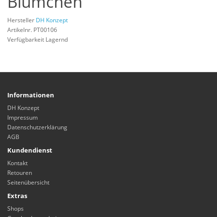
Blümchen
Hersteller
DH Konzept
Artikelnr. PT00106
Verfügbarkeit Lagernd
Informationen
DH Konzept
Impressum
Datenschutzerklärung
AGB
Kundendienst
Kontakt
Retouren
Seitenübersicht
Extras
Shops