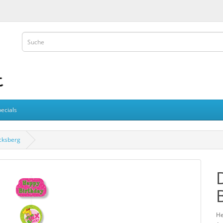
ecials
cksberg
He