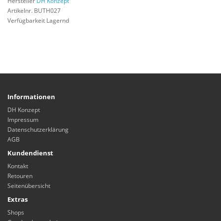
Hersteller
DH Konzept
Artikelnr. BUTH027
Verfügbarkeit Lagernd
Informationen
DH Konzept
Impressum
Datenschutzerklärung
AGB
Kundendienst
Kontakt
Retouren
Seitenübersicht
Extras
Shops