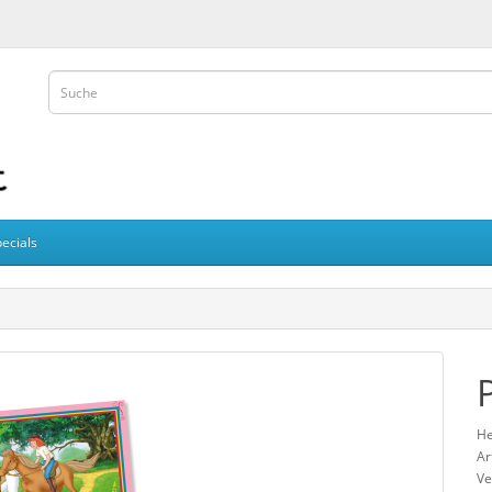
ecials
He
Ar
Ve