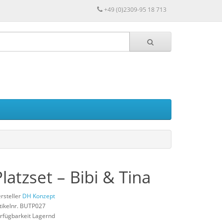
+49 (0)2309-95 18 713
Platzset – Bibi & Tina
rsteller
DH Konzept
tikelnr. BUTP027
rfügbarkeit Lagernd