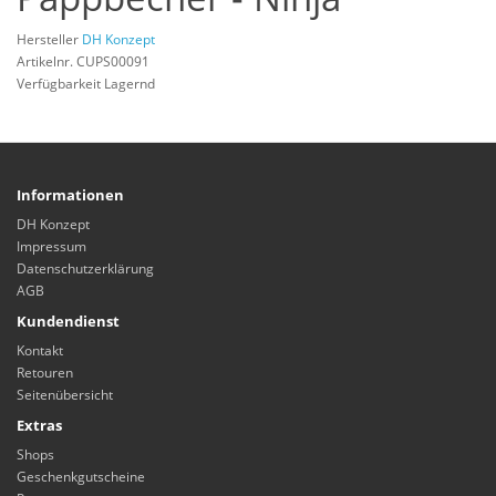
Hersteller
DH Konzept
Artikelnr. CUPS00091
Verfügbarkeit Lagernd
Informationen
DH Konzept
Impressum
Datenschutzerklärung
AGB
Kundendienst
Kontakt
Retouren
Seitenübersicht
Extras
Shops
Geschenkgutscheine