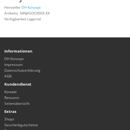
Hersteller
DH Konzept
Artikelnr. NINJASOCK0XX-XX
Verfügbarkeit Lagernd
Informationen
DH Konzept
Impressum
Datenschutzerklärung
AGB
Kundendienst
Kontakt
Retouren
Seitenübersicht
Extras
Shops
Geschenkgutscheine