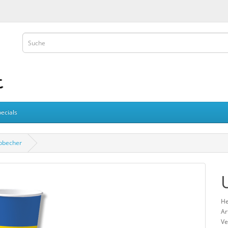
ecials
pbecher
He
Ar
Ve