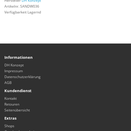
Hersteller
DH Konzept
Artikelnr. SANDW036
Verfügbarkeit Lagernd
Informationen
DH Konzept
Impressum
Datenschutzerklärung
AGB
Kundendienst
Kontakt
Retouren
Seitenübersicht
Extras
Shops