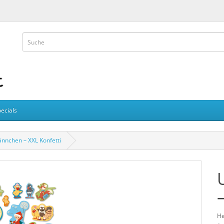
ecials
nchen – XXL Konfetti
He