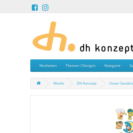
Neuheiten
Themen / Designs
Kategorie
Sp
Marke
DH Konzept
Unser Sandmän