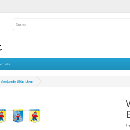
ecials
– Benjamin Blümchen
He