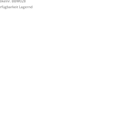
tikelnr. BBW028
rfügbarkeit Lagernd