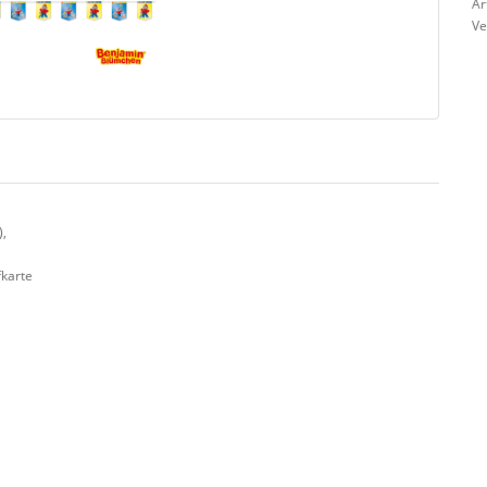
Ar
Ve
),
fkarte