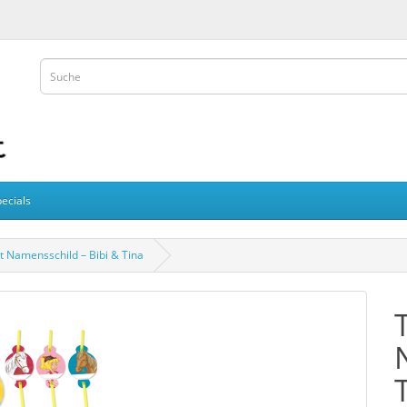
ecials
t Namensschild – Bibi & Tina