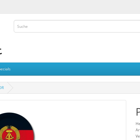
ecials
DDR
He
Ar
Ve