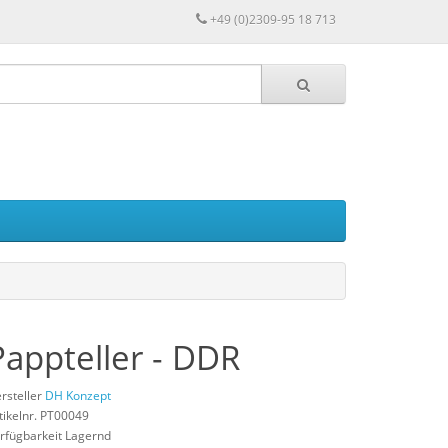
+49 (0)2309-95 18 713
Pappteller - DDR
rsteller
DH Konzept
tikelnr. PT00049
rfügbarkeit Lagernd