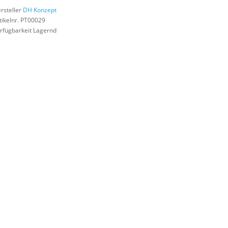
rsteller
DH Konzept
tikelnr. PT00029
rfügbarkeit Lagernd