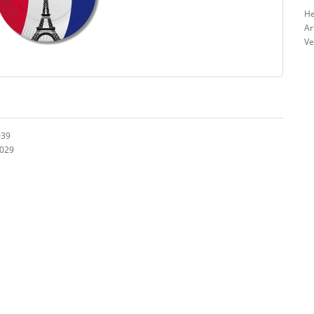
He
Ar
Ve
039
0029