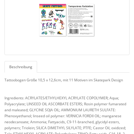
Beschreibung
Tattoobogen Größe 10,5 x 12,6cm, mit 11 Motiven im Skatepark Design
Ingredients: ACRYLATES/ETHYLHEXYL ACRYLATE COPOLYMER; Aqua;
Polyacrylate; LINSEED OIL ASCORBATE ESTERS; Rosin polymer fumarated
and maleated; GLYCINE SOJA OIL; AMMONIUM LAURETH SULFATE:
Phenoxyethanol; linseed oil polymer: VERNICIA FORDII OIL; manganese
neodecanoate; Ammonia; Fattyacids, C9-11-branched, glycidyl esters,
polymers; Triolein; SILICA DIMETHYL SILYLATE; PTFE; Castor Oil, oxidized;
Talc; ETHYLHEXYL ACRYLATE; Polyethylene; TBHQ; Fatty acids, C16-18, 2-