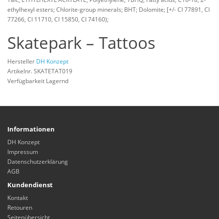
ethylhexyl esters; Chlorite-group minerals; BHT; Dolomite; [+/- CI 77891, CI
77266, CI 11710, CI 15850, CI 74160);
Skatepark – Tattoos
Hersteller
DH Konzept
Artikelnr. SKATETAT019
Verfügbarkeit Lagernd
Informationen
DH Konzept
Impressum
Datenschutzerklärung
AGB
Kundendienst
Kontakt
Retouren
Seitenübersicht