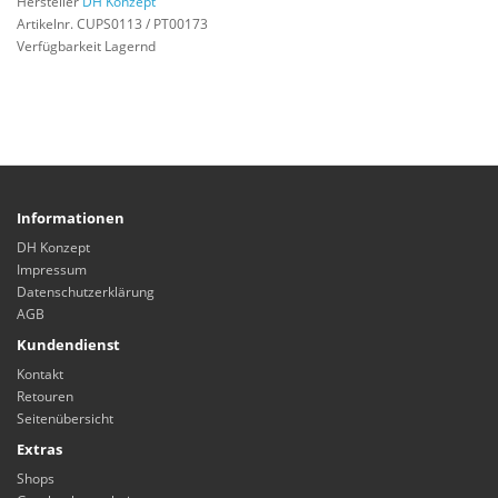
Hersteller
DH Konzept
Artikelnr. CUPS0113 / PT00173
Verfügbarkeit Lagernd
Informationen
DH Konzept
Impressum
Datenschutzerklärung
AGB
Kundendienst
Kontakt
Retouren
Seitenübersicht
Extras
Shops