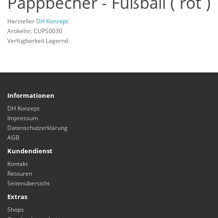
Pappbecher - Fußball ( rot )
Hersteller
DH Konzept
Artikelnr. CUPS0030
Verfügbarkeit Lagernd
Informationen
DH Konzept
Impressum
Datenschutzerklärung
AGB
Kundendienst
Kontakt
Retouren
Seitenübersicht
Extras
Shops